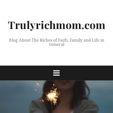
Skip
to
content
Trulyrichmom.com
Blog About The Riches of Faith, Family and Life in
General