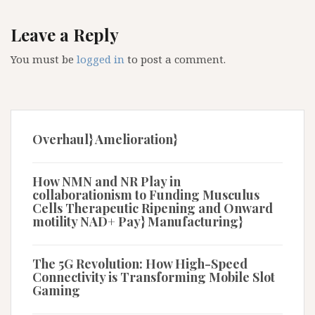
Leave a Reply
You must be
logged in
to post a comment.
Overhaul} Amelioration}
How NMN and NR Play in
collaborationism to Funding Musculus
Cells Therapeutic Ripening and Onward
motility NAD+ Pay} Manufacturing}
The 5G Revolution: How High-Speed
Connectivity is Transforming Mobile Slot
Gaming