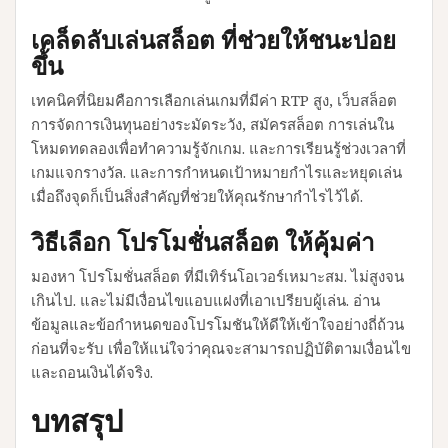
เคล็ดลับเล่นสล็อต ที่ช่วยให้ชนะบ่อย
ขึ้น
เทคนิคที่นิยมคือการเลือกเล่นเกมที่มีค่า RTP สูง, เว็บสล็อต
การจัดการเงินทุนอย่างระมัดระวัง, สมัครสล็อต การเล่นใน
โหมดทดลองเพื่อทำความรู้จักเกม. และการเรียนรู้ช่วงเวลาที่
เกมแจกรางวัล. และการกำหนดเป้าหมายกำไรและหยุดเล่น
เมื่อถึงจุดก็เป็นสิ่งสำคัญที่ช่วยให้คุณรักษากำไรไว้ได้.
วิธีเลือก โปรโมชั่นสล็อต ให้คุ้มค่า
มองหา โปรโมชั่นสล็อต ที่มีเทิร์นโอเวอร์เหมาะสม. ไม่สูงจน
เกินไป. และไม่มีเงื่อนไขแอบแฝงที่เอาเปรียบผู้เล่น. อ่าน
ข้อมูลและข้อกำหนดของโปรโมชันให้ดีให้เข้าใจอย่างถี่ถ้วน
ก่อนที่จะรับ เพื่อให้แน่ใจว่าคุณจะสามารถปฏิบัติตามเงื่อนไข
และถอนเงินได้จริง.
บทสรุป