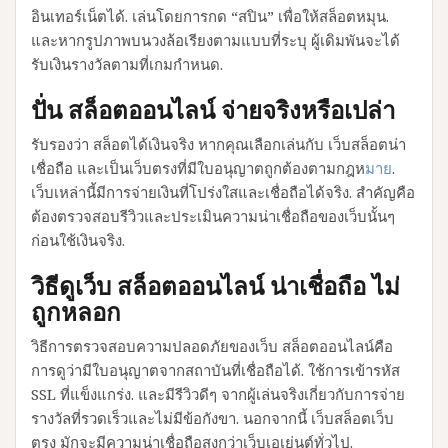
อินเทอร์เน็ตได้. เล่นโดยการกด “สปิน” เพื่อให้สล็อตหมุน.
และหากรูปภาพบนวงล้อเรียงตามแบบที่ระบุ ผู้เดิมพันจะได้
รับเงินรางวัลตามที่เกมกำหนด.
ปั่น สล็อตออนไลน์ จ่ายจริงหรือเปล่า
รับรองว่า สล็อตได้เงินจริง หากคุณเลือกเล่นกับ เว็บสล็อตน่า
เชื่อถือ และเป็นเว็บตรงที่มีใบอนุญาตถูกต้องตามกฎห
มาย
.
เว็บเหล่านี้มีการจ่ายเงินที่โปร่งใสและเชื่อถือได้จริง. สำคัญคือ
ต้องตรวจสอบรีวิวและประเมินความน่าเชื่อถือของเว็บนั้นๆ
ก่อนใช้เงินจริง.
วิธีดูเว็บ สล็อตออนไลน์ น่าเชื่อถือ ไม่
ถูกหลอก
วิธีการตรวจสอบความปลอดภัยของเว็บ สล็อตออนไลน์คือ
การดูว่ามีใบอนุญาตจากสถาบันที่เชื่อถือได้. ใช้การเข้ารหัส
SSL ที่แข็งแกร่ง. และมีรีวิวดีๆ จากผู้เล่นจริงเกี่ยวกับการจ่าย
รางวัลที่รวดเร็วและไม่มีข้อกังขา. นอกจากนี้ เว็บสล็อตเว็บ
ตรง มักจะมีความน่าเชื่อถือสูงกว่าเว็บเอเย่นต์ทั่วไป.