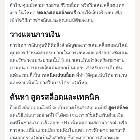
กำไร. คุณยังสามารถอ่าน รีวิวสล็อต หรือฝึกเล่น สล็อตแตก
ง่าย ในโหมด
ทดลองเล่นสล็อตฟรี
ก่อนใช้เงินจริงเล่น เพื่อ
เข้าใจวิธีการจ่ายเงินและคุณสมบัติของเกม.
วางแผนการเงิน
การจัดการเงินทุนที่ดีคือสิ่งสำคัญของการเล่น สล็อตออนไลน์
คุณควรกำหนดงบประมาณในการเล่นแต่ละครั้งอย่างชัดเจน
และรักษางบประมาณนั้นไว้. อย่าเล่นเกินกำลังหรือพยายาม
ตามทุน. การแบ่งเงินเล่นออกเป็นย่อยๆ สำหรับการเดิมพัน
แต่ละรอบก็เป็น
เทคนิคเล่นสล็อต
ที่ทำให้คุณเล่นได้ยาวนาน
และช่วยเพิ่มโอกาสในการได้รางวัลใหญ่.
ค้นหา สูตรสล็อตและเทคนิค
ถึงแม้ สล็อตออนไลน์ จะเน้นดวงเป็นสำคัญ แต่ก็มี
สูตรสล็อต
และวิธีเล่นบางอย่างที่ใช้ได้ผล เช่น การเริ่มเดิมพันด้วยเงิน
คงที่ในช่วงแรก แล้วค่อยๆ ปรับเพิ่มลดตามสถานการณ์. หรือ
การลองเปลี่ยนเกมเมื่อเกมเดิมไม่แตก. การศึกษาช่วงเวลาที่
เกมออกรางวัลก็เป็นสิ่งสำคัญ ซึ่งจะมาจากการสังเกตและ