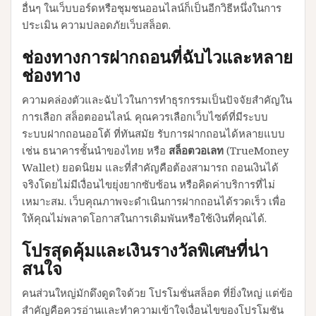
อื่นๆ ในเว็บบอร์ดหรือชุมชนออนไลน์ก็เป็นอีกวิธีหนึ่งในการ
ประเมิน ความปลอดภัยเว็บสล็อต.
ช่องทางการฝากถอนที่ฉับไวและหลาย
ช่องทาง
ความคล่องตัวและฉับไวในการทำธุรกรรมเป็นปัจจัยสำคัญใน
การเลือก สล็อตออนไลน์. คุณควรเลือกเว็บไซต์ที่มีระบบ
ระบบฝากถอนออโต้ ที่ทันสมัย รับการฝากถอนได้หลายแบบ
เช่น ธนาคารชั้นนำของไทย หรือ
สล็อตวอเลท
(TrueMoney
Wallet) ยอดนิยม และที่สำคัญคือต้องสามารถ ถอนเงินได้
จริงโดยไม่มีเงื่อนไขยุ่งยากซับซ้อน หรือคิดค่าบริการที่ไม่
เหมาะสม. เว็บคุณภาพจะดำเนินการฝากถอนได้รวดเร็ว เพื่อ
ให้คุณไม่พลาดโอกาสในการเดิมพันหรือใช้เงินที่คุณได้.
โปรสุดคุ้มและเงินรางวัลพิเศษที่น่า
สนใจ
คนส่วนใหญ่มักดึงดูดใจด้วย โปรโมชั่นสล็อต ที่ยิ่งใหญ่ แต่ข้อ
สำคัญคือควรอ่านและทำความเข้าใจเงื่อนไขของโปรโมชัน