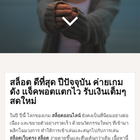
สล็อต ดีที่สุด ปีปัจจุบัน ค่ายเกม
ดัง แจ็คพอตแตกไว รับเงินเต็มๆ
สดใหม่
ในปี ปีนี้ โลกของเกม
สล็อตออนไลน์
ยังคงเป็นที่นิยมอย่างต่อ
เนื่อง และขยายตัวอย่างรวดเร็ว ด้วยนวัตกรรมใหม่ๆ ที่เข้ามา
พลิกโฉมวงการ ทำให้การเข้าเล่นและสนุกไปกับการเล่น
สล็อตเว็บตรง สล็อต
ง่ายดายขึ้นและตื่นเต้นกว่าเดิม เนื้อหานี้