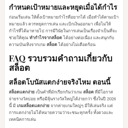
กำหนดเป้าหมายและหยุดเมื่อได้กำไร
ก่อนเริ่มเล่น ให้ตั้งเป้าหมายกำไรที่อยากได้ เมื่อทำได้ตามเป้า
หมายแล้ว ควรหยุดการเล่น และเบิกเงินออกมา เพื่อไม่ให้
กำไรที่ได้มาหายไป การมีวินัยในการเล่นเป็นเรื่องจำเป็นที่จะ
ช่วยให้คุณ
ทำกำไรจากสล็อต
ได้อย่างต่อเนื่อง และสนุกกับ
ความบันเทิงจากเกม
สล็อต
ได้อย่างไม่เดือดร้อน
FAQ รวบรวมคำถามเกี่ยวกับ
สล็อต
สล็อตโบนัสแตกง่ายจริงไหม ตอนนี้
สล็อตแตกง่าย
เป็นคำที่มักเรียกกันว่าเกม
สล็อต
ที่มีโอกาส
จ่ายรางวัลบ่อย หรือมีลุ้นรางวัลใหญ่ได้ง่ายกว่า ซึ่งในปี 2026
นี้ มี
เกมสล็อตแตกง่าย
จากค่ายเกมใหญ่ๆ มีให้เล่นจริง แต่
การแตกง่ายไม่ได้หมายความว่าจะชนะทุกครั้ง ทั้งดวงและ
เทคนิคการเล่น