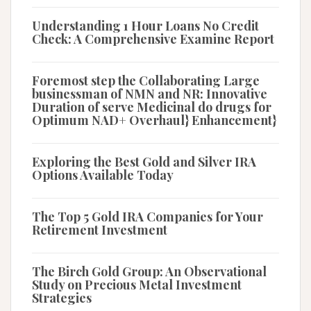
Understanding 1 Hour Loans No Credit
Check: A Comprehensive Examine Report
Foremost step the Collaborating Large
businessman of NMN and NR: Innovative
Duration of serve Medicinal do drugs for
Optimum NAD+ Overhaul} Enhancement}
Exploring the Best Gold and Silver IRA
Options Available Today
The Top 5 Gold IRA Companies for Your
Retirement Investment
The Birch Gold Group: An Observational
Study on Precious Metal Investment
Strategies