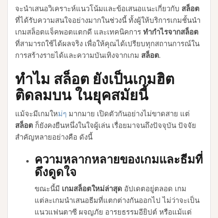
จะนำเสนอวิเคราะห์แนวโน้มและข้อเสนอแนะเกี่ยวกับ
สล็อต
ที่ได้รับความสนใจอย่างมากในช่วงนี้ ทั้งผู้ให้บริการเกมชั้นนำ
เกมสล็อตแจ็คพอตแตกดี และเทคนิคการ
ทำกำไรจากสล็อต
ที่สามารถใช้ได้ผลจริง เพื่อให้คุณได้เปรียบทุกสถานการณ์ใน
การสร้างรายได้และความบันเทิงจากเกม
สล็อต
.
ทำไม สล็อต ยังเป็นเกมฮิต
ติดลมบน ในยุคสมัยนี้
แม้จะมีเกมให
ม่ๆ
มากมาย เปิดตัวกันอย่างไม่ขาดสาย แต่
สล็อต
ก็ยังคงยืนหนึ่งในใจผู้เล่น เรื่อยมาจนถึงปัจจุบัน ปัจจัย
สำคัญหลายอย่างคือ ดังนี้
ความหลากหลายของเกมและธีมที่
ดึงดูดใจ
ขณะนี้มี
เกมสล็อตใหม่ล่าสุด
อัปเดตอยู่ตลอด เกม
แต่ละเกมนำเสนอธีมที่แตกต่างกันออกไป ไม่ว่าจะเป็น
แนวแฟนตาซี ผจญภัย อารยธรรมอียิปต์ หรือแม้แต่