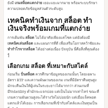
ยังมี
เกมสล็อตแตกง่าย
เยอะแยะมากมาย พร้อมระบบรักษา
ความปลอดภัยข้อมูลส่วนตัวระดับสูง.
เทคนิคทำเงินจาก สล็อต ทำ
เงินจริงพร้อมเกมที่แตกง่าย
การเดิมพัน
สล็อต
ไม่ได้อาศัยเพียงแค่โชค แต่ยังต้องมี
เทคนิคเล่นสล็อต
และแผนการที่ดี เพื่อเสริมโอกาสคว้าชัยและ
ทำกำไรจากสล็อต
ได้อย่างต่อเนื่อง ปัจจุบัน นี่คือสิ่งที่คุณต้อง
รู้
เลือกเกม สล็อต ที่เหมาะกับสไตล์
ก่อนเริ่ม
ปั่นสล็อต
ควรศึกษาข้อมูลของเกมนั้นๆ โดยเฉพาะ
อัตรา RTP และความผันผวนของเกม เกมที่มีอัตราคืนทุนสูง
มักจะคืนเงินให้ผู้เล่นในระยะยาวได้มากกว่า ส่วนเกมที่
มีVolatility ต่ำมักจะแจกบ่อย แต่เป็นไม่มากเท่าไหร่ ขณะที่
เกมความผันผวนสูงจะได้รางวัลไม่บ่อยนัก แต่เมื่อแจ็คพอต
แตกแล้วได้เยอะ การเลือกเกมที่เข้ากับสไตล์และเงินทุนเป็น