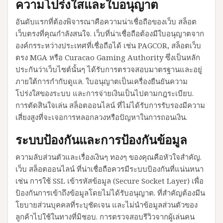
ความโปร่งใสและใบอนุญาต
อันดับแรกที่ต้องพิจารณาคือความน่าเชื่อถือของเว็บ สล็อต
เว็บตรงที่คุณกำลังสนใจ. เว็บที่น่าเชื่อถือต้องมีใบอนุญาตจาก
องค์กรระหว่างประเทศที่เชื่อถือได้ เช่น PAGCOR, สล็อตเว็บ
ตรง MGA หรือ Curacao Gaming Authority ซึ่งเป็นหลัก
ประกันว่าเว็บไซต์นั้นๆ ได้รับการตรวจสอบมาตรฐานและอยู่
ภายใต้การกำกับดูแล. ใบอนุญาตเป็นเครื่องยืนยันความ
โปร่งใสของระบบ และการจ่ายเงินเป็นไปตามกฎระเบียบ.
การตัดสินใจเล่น สล็อตออนไลน์ ที่ไม่ได้รับการรับรองมีความ
เสี่ยงสูงที่จะเจอการหลอกลวงหรือปัญหาในการถอนเงิน.
ระบบป้องกันและการป้องกันข้อมูล
ความลับส่วนตัวและเรื่องเงินๆ ทองๆ ของคุณคือหัวใจสำคัญ.
เว็บ สล็อตออนไลน์ ที่น่าเชื่อถือควรมีระบบป้องกันที่แน่นหนา
เช่น การใช้ SSL เข้ารหัสข้อมูล (Secure Socket Layer) เพื่อ
ป้องกันการเข้าถึงข้อมูลโดยไม่ได้รับอนุญาต. ที่สำคัญต้องมีน
โยบายส่วนบุคคลที่ระบุชัดเจน และไม่นำข้อมูลส่วนตัวของ
ลูกค้าไปใช้ในทางที่มิชอบ. การตรวจสอบรีวิวจากผู้เล่นคน