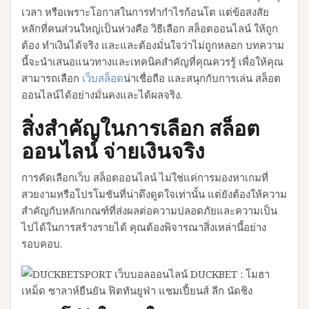
เวลา หรือเพราะโอกาสในการทำกำไรก้อนโต แต่ข้อสงสัย
หลักที่คนส่วนใหญ่เป็นห่วงคือ วิธีเลือก สล็อตออนไลน์ ให้ถูก
ต้อง ทำเงินได้จริง และและต้องมั่นใจว่าไม่ถูกหลอก บทความ
นี้จะนำเสนอแนวทางและเทคนิคสำคัญที่คุณควรรู้ เพื่อให้คุณ
สามารถเลือก
เว็บสล็อต
น่าเชื่อถือ และสนุกกับการเล่น สล็อต
ออนไลน์ได้อย่างมั่นคงและได้ผลจริง.
สิ่งสำคัญในการเลือก สล็อต
ออนไลน์ จ่ายเงินจริง
การคัดเลือกเว็บ สล็อตออนไลน์ ไม่ใช่แค่การมองหาเกมที่
สวยงามหรือโปรโมชันที่น่าดึงดูดใจเท่านั้น แต่ยังต้องให้ความ
สำคัญกับหลักเกณฑ์ที่ส่งผลต่อความปลอดภัยและความเป็น
ไปได้ในการสร้างรายได้ คุณต้องพิจารณาสิ่งเหล่านี้อย่าง
รอบคอบ.