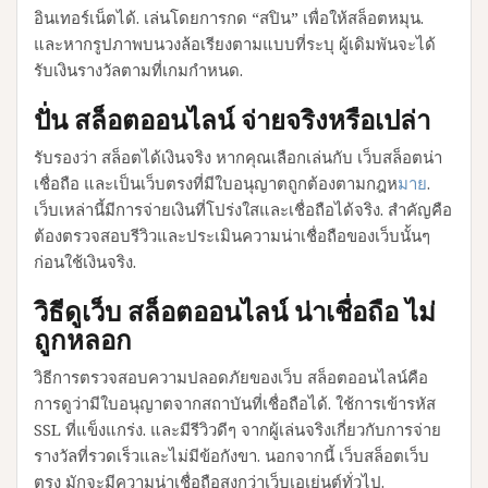
อินเทอร์เน็ตได้. เล่นโดยการกด “สปิน” เพื่อให้สล็อตหมุน.
และหากรูปภาพบนวงล้อเรียงตามแบบที่ระบุ ผู้เดิมพันจะได้
รับเงินรางวัลตามที่เกมกำหนด.
ปั่น สล็อตออนไลน์ จ่ายจริงหรือเปล่า
รับรองว่า สล็อตได้เงินจริง หากคุณเลือกเล่นกับ เว็บสล็อตน่า
เชื่อถือ และเป็นเว็บตรงที่มีใบอนุญาตถูกต้องตามกฎห
มาย
.
เว็บเหล่านี้มีการจ่ายเงินที่โปร่งใสและเชื่อถือได้จริง. สำคัญคือ
ต้องตรวจสอบรีวิวและประเมินความน่าเชื่อถือของเว็บนั้นๆ
ก่อนใช้เงินจริง.
วิธีดูเว็บ สล็อตออนไลน์ น่าเชื่อถือ ไม่
ถูกหลอก
วิธีการตรวจสอบความปลอดภัยของเว็บ สล็อตออนไลน์คือ
การดูว่ามีใบอนุญาตจากสถาบันที่เชื่อถือได้. ใช้การเข้ารหัส
SSL ที่แข็งแกร่ง. และมีรีวิวดีๆ จากผู้เล่นจริงเกี่ยวกับการจ่าย
รางวัลที่รวดเร็วและไม่มีข้อกังขา. นอกจากนี้ เว็บสล็อตเว็บ
ตรง มักจะมีความน่าเชื่อถือสูงกว่าเว็บเอเย่นต์ทั่วไป.