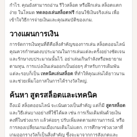
กำไร. คุณยังสามารถอ่าน รีวิวสล็อต หรือฝึกเล่น สล็อตแตก
ง่าย ในโหมด
ทดลองเล่นสล็อตฟรี
ก่อนใช้เงินจริงเล่น เพื่อ
เข้าใจวิธีการจ่ายเงินและคุณสมบัติของเกม.
วางแผนการเงิน
การจัดการเงินทุนที่ดีคือสิ่งสำคัญของการเล่น สล็อตออนไลน์
คุณควรกำหนดงบประมาณในการเล่นแต่ละครั้งอย่างชัดเจน
และรักษางบประมาณนั้นไว้. อย่าเล่นเกินกำลังหรือพยายาม
ตามทุน. การแบ่งเงินเล่นออกเป็นย่อยๆ สำหรับการเดิมพัน
แต่ละรอบก็เป็น
เทคนิคเล่นสล็อต
ที่ทำให้คุณเล่นได้ยาวนาน
และช่วยเพิ่มโอกาสในการได้รางวัลใหญ่.
ค้นหา สูตรสล็อตและเทคนิค
ถึงแม้ สล็อตออนไลน์ จะเน้นดวงเป็นสำคัญ แต่ก็มี
สูตรสล็อต
และวิธีเล่นบางอย่างที่ใช้ได้ผล เช่น การเริ่มเดิมพันด้วยเงิน
คงที่ในช่วงแรก แล้วค่อยๆ ปรับเพิ่มลดตามสถานการณ์. หรือ
การลองเปลี่ยนเกมเมื่อเกมเดิมไม่แตก. การศึกษาช่วงเวลาที่
เกมออกรางวัลก็เป็นสิ่งสำคัญ ซึ่งจะมาจากการสังเกตและ