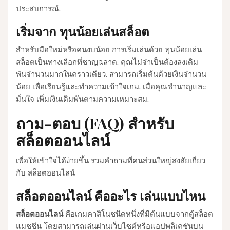
ประสบการณ์.
เริ่มจาก ทุนน้อยเล่นสล็อต
สำหรับมือใหม่หรือคนงบน้อย การเริ่มเล่นด้วย ทุนน้อยเล่น
สล็อตเป็นทางเลือกที่ชาญฉลาด. คุณไม่จำเป็นต้องลงเดิม
พันจำนวนมากในคราวเดียว. สามารถเริ่มต้นด้วยเงินจำนวน
น้อย เพื่อเรียนรู้และทำความเข้าใจเกม. เมื่อคุณชำนาญและ
มั่นใจ เพิ่มเงินเดิมพันตามความเหมาะสม.
ถาม-ตอบ (FAQ) สำหรับ
สล็อตออนไลน์
เพื่อให้เข้าใจได้ง่ายขึ้น รวมคำถามที่คนส่วนใหญ่สงสัยเกี่ยว
กับ สล็อตออนไลน์
สล็อตออนไลน์ คืออะไร เล่นแบบไหน
สล็อตออนไลน์
คือเกมคาสิโนชนิดหนึ่งที่มีต้นแบบจากตู้สล็อต
แมชชีน โดยสามารถเล่นผ่านเว็บไซต์หรือแอปพลิเคชันบน