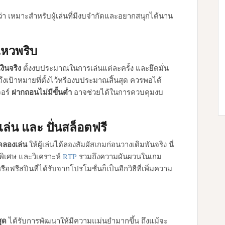
่กว่า เหมาะสำหรับผู้เล่นที่มีงบจำกัดและอยากสนุกได้นาน
ไหวพริบ
งินจริง
ตั้งงบประมาณในการเล่นแต่ละครั้ง และยึดมั่น
่อถึงเป้าหมายที่ตั้งไว้หรืองบประมาณสิ้นสุด ควรพอได้
จอร์
ฝากถอนไม่มีขั้นต่ำ
อาจช่วยได้ในการควบคุมงบ
่น และ ปั่นสล็อตฟรี
ดลองเล่น
ให้ผู้เล่นได้ลองสัมผัสเกมก่อนวางเดิมพันจริง นี่
ติพิเศษ และวิเคราะห
์ RTP
รวมถึงความผันผวนในเกม
รือฟรีสปินที่ได้รับจากโปรโมชั่นก็เป็นอีกวิธีที่เพิ่มความ
ุด
ได้รับการพัฒนาให้มีความแม่นยำมากขึ้น ถึงแม้จะ