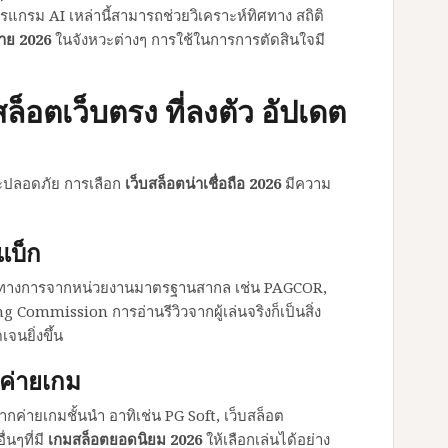
แกรม AI เหล่านี้สามารถช่วยวิเคราะห์ทิศทาง สถิติ
าย 2026
ในจังหวะต่างๆ การใช้ในการการตัดสินใจมี
อตเว็บตรง ที่ลงตัว อัปเดต
ละปลอดภัย การเลือก
เว็บสล็อตน่าเชื่อถือ 2026
มีความ
แบ็ก
็นทางการจากหน่วยงานมาตรฐานสากล เช่น PAGCOR,
mmission การอ่านรีวิวจากผู้เล่นจริงก็เป็นสิ่ง
เจนยิ่งขึ้น
่ายเกม
ค่ายเกมชั้นนำ อาทิเช่น PG Soft, เว็บสล็อต
นๆที่มี
เกมสล็อตยอดนิยม 2026
ให้เลือกเล่นได้อย่าง