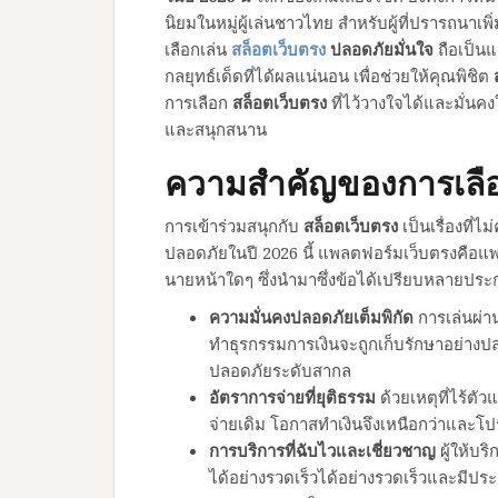
นิยมในหมู่ผู้เล่นชาวไทย สำหรับผู้ที่ปรารถน
เลือกเล่น
สล็อตเว็บตรง
ปลอดภัยมั่นใจ
ถือเป็นแ
กลยุทธ์เด็ดที่ได้ผลแน่นอน เพื่อช่วยให้คุณพิชิต
การเลือก
สล็อตเว็บตรง
ที่ไว้วางใจได้และมั่นคง
และสนุกสนาน
ความสำคัญของการเลือก 
การเข้าร่วมสนุกกับ
สล็อตเว็บตรง
เป็นเรื่องที่
ปลอดภัยในปี 2026 นี้ แพลตฟอร์มเว็บตรงคือแพลตฟ
นายหน้าใดๆ ซึ่งนำมาซึ่งข้อได้เปรียบหลายประก
ความมั่นคงปลอดภัยเต็มพิกัด
การเล่นผ่
ทำธุรกรรมการเงินจะถูกเก็บรักษาอย่างปล
ปลอดภัยระดับสากล
อัตราการจ่ายที่ยุติธรรม
ด้วยเหตุที่ไร้
จ่ายเดิม โอกาสทำเงินจึงเหนือกว่าและโป
การบริการที่ฉับไวและเชี่ยวชาญ
ผู้ให้บร
ได้อย่างรวดเร็วได้อย่างรวดเร็วและมีปร