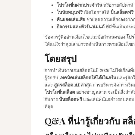
โปรโมชั่นฝากประจำวัน
หรือรายสัปดาห์ เ
โบนัสหมุนฟรี
เปิดโอกาสให้
ปั่นสล็อตฟรี
คืนยอดเล่นเสีย
ช่วยลดความเสี่ยงลงจาก
กิจกรรมและทัวร์นาเมนต์
ที่มีขึ้นเป็นป
ข้อควรรู้คืออ่านเงื่อนไขและข้อกำหนดของ
โปรโ
ให้แน่ใจว่าคุณสามารถดำเนินการตามเงื่อนไข
โดยสรุป
การทำเงินจากเกมสล็อตในปี 2026 ไม่ใช่เรื่องที่
รู้จักกับ
เทคนิคเล่นสล็อตให้ได้เงินจริง
และรู้จัก
และ
สูตรสล็อต AI ล่าสุด
การบริหารจัดการเงินท
โปรโมชั่นสล็อต
อย่างชาญฉลาด จะเป็นสิ่งสำคัญ
กับการ
ปั่นสล็อตฟรี
และเล่นพนันอย่างรอบคอบ 
ที่สุด
Q&A ที่น่ารู้เกี่ยวกับ ส