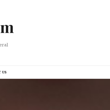
om
eral
 US