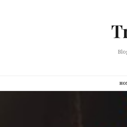
Skip
to
content
T
Blo
HO