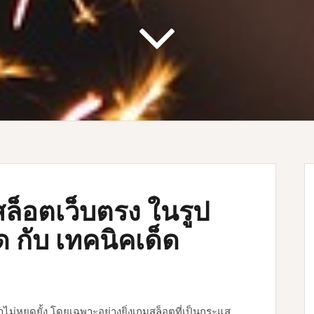
 สล็อตเว็บตรง ในรูป
 กับ เทคนิคเด็ด
ไม่หยุดยั้ง โดยเฉพาะอย่างยิ่งเกมสล็อตที่เป็นกระแส