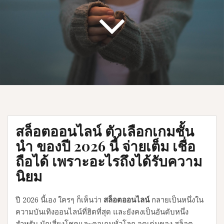
สล็อตออนไลน์ ตัวเลือกเกมชั้น
นำ ของปี 2026 นี้ จ่ายเต็ม เชื่อ
ถือได้ เพราะอะไรถึงได้รับความ
นิยม
ปี 2026 นี้เอง ใครๆ ก็เห็นว่า
สล็อตออนไลน์
กลายเป็นหนึ่งใน
ความบันเทิงออนไลน์ที่ฮิตที่สุด และยังคงเป็นอันดับหนึ่ง
สำหรับ นักเสี่ยงโชคและคอเกมทั่วโลก จุดเด่นของ สล็อต