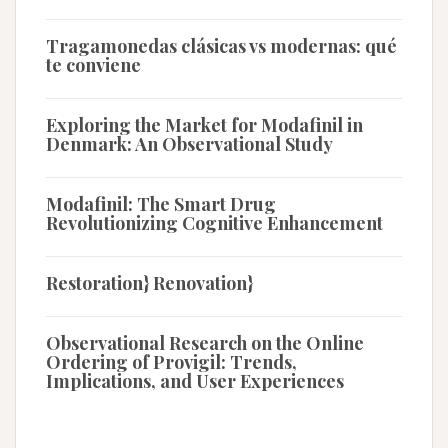
Tragamonedas clásicas vs modernas: qué
te conviene
Exploring the Market for Modafinil in
Denmark: An Observational Study
Modafinil: The Smart Drug
Revolutionizing Cognitive Enhancement
Restoration} Renovation}
Observational Research on the Online
Ordering of Provigil: Trends,
Implications, and User Experiences