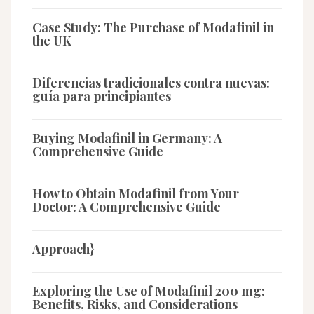
Case Study: The Purchase of Modafinil in
the UK
Diferencias tradicionales contra nuevas:
guía para principiantes
Buying Modafinil in Germany: A
Comprehensive Guide
How to Obtain Modafinil from Your
Doctor: A Comprehensive Guide
Approach}
Exploring the Use of Modafinil 200 mg:
Benefits, Risks, and Considerations