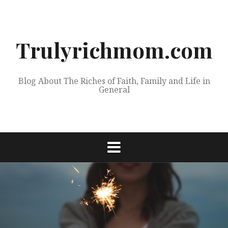
Skip
to
content
Trulyrichmom.com
Blog About The Riches of Faith, Family and Life in
General