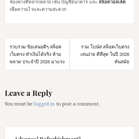
ช่องทางที่หลากหลาย เช่น บัญชีธนาคาร และ
สล็อตวอลเล็ต
เพื่อความไวและความสะดวก
Post
รวบรวม ข้อเสนอดีๆ สล็อต
รวม โบนัส สล็อตเว็บตรง
navigation
เว็บตรง ทำเงินได้จริง ห้าม
เล่นง่าย ดีที่สุด ในปี 2026
พลาด ประจำปี 2026 มาแรง
ทันสมัย
Leave a Reply
You must be
logged in
to post a comment.