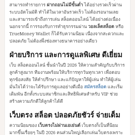
สามารถทำรายการ
ฝากถอนไม่มีขั้นต่ำ
ได้อย่างรวดเร็วผ่าน
ระบบอัตโนมัติ ทำได้ในเวลาอันรวดเร็ว ไม่ต้องรอนานเลย
และสามารถเข้าถึงการเล่น สล็อตออนไลน์ ได้อย่างต่อเนื่อง
นอกจากนี้ การรองรับการทำธุรกรรมผ่าน
วอลเล็ตสล็อต
หรือ
TrueMoney Wallet ก็ได้รับความนิยม เนื่องจากสะดวกและ
ปลอดภัย ไม่ต้องพึ่งช่องทางธนาคารอย่างเดียว
ฝ่ายบริการ และการดูแลพิเศษ ดีเยี่ยม
เว็บ สล็อตออนไลน์ ชั้นนำในปี 2026 ให้ความสำคัญกับบริการ
ลูกค้าสูงมาก ทีมงานพร้อมให้บริการทุกวันทุกเวลา เพื่อตอบ
ทุกข้อสงสัย ให้คำปรึกษา และแก้ปัญหาให้ผู้เล่น ทำให้ผู้เล่น
มั่นใจได้ว่าจะได้รับการดูแลอย่างดีเมื่อ
สมัครสล็อต
และเริ่ม
เดิมพัน อีกทั้งระบบสมาชิกและสิทธิพิเศษสำหรับ VIP ช่วย
สร้างความภักดีให้ลูกค้าได้ดี
เว็บตรง สล็อต ปลอดภัยชัวร์ จ่ายเต็ม
ความนิยมของ
เว็บตรงไม่ผ่านเอเย่นต์
เว็บตรงก็เป็นที่นิยม
มากขึ้นเรื่อยๆ ในปี 2026 คนส่วนใหญ่เลือกเล่นเว็บตรงเพราะ