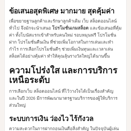
ข้อเสนอสุดพิเศษ มากมาย สุดคุ้มค่า
เพื่อขยายฐานลูกค้าและรักษาลูกค้าเดิม เว็บ สล็อตออนไลน์
ทั่วไป จึงมักจะนำเสนอ
โปรโมชั่นเกมสล็อต
และข้อเสนอที่คุ้ม
ค่า ทั้งโบนัสแรกเข้าสำหรับคนใหม่ รอบหมุนฟรี โปรโมชั่น
ฝาก โปรโมชั่นคืนเงิน ที่ช่วยเพิ่มโอกาสในการเล่นและทำ
กำไร การเลือกโปรโมชั่นดีๆ ช่วยเพิ่มเงินทุนและเวลาเล่น
สล็อตได้อย่างคุ้มค่า ทำให้คุณลุ้นรางวัลใหญ่ได้นานขึ้น
ความโปร่งใส และการบริการ
เหนือระดับ
การเลือกเว็บ สล็อตออนไลน์ ที่ไว้วางใจได้เป็นเรื่องสำคัญ
และในปี 2026 มีการพัฒนามาตรฐานบริการของผู้ให้บริการ
ส่วนใหญ่
ระบบการเงิน ว่องไว ไร้กังวล
ความสะดวกในการฝากถอนเงินคือสิ่งสำคัญ ในปัจจุบันผู้เล่น