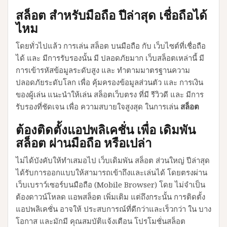
สล็อต สำหรับมือถือ ปีล่าสุด เชื่อถือได้
ไหม
โดยทั่วไปแล้ว การเล่น สล็อต บนมือถือ กับ เว็บไซต์ที่เชื่อถือ
ได้ และ มีการรับรองนั้น มี ปลอดภัยมาก เว็บสล็อตเหล่านี้ มี
การเข้ารหัสข้อมูลระดับสูง และ ทำตามมาตรฐานความ
ปลอดภัยระดับโลก เพื่อ คุ้มครองข้อมูลส่วนตัว และ การเงิน
ของผู้เล่น แนะนำให้เล่น สล็อตเว็บตรง ที่มี รีวิวดี และ มีการ
รับรองที่ชัดเจน เพื่อ ความสบายใจสูงสุด ในการเล่น
สล็อต
ต้องติดตั้งแอปพลิเคชั่น เพื่อ เดิมพัน
สล็อต ผ่านมือถือ หรือเปล่า
ไม่ได้บังคับให้ทำเสมอไป เว็บเดิมพัน สล็อต ส่วนใหญ่ ปีล่าสุด
ได้รับการออกแบบให้สามารถเข้าถึงและเล่นได้ โดยตรงผ่าน
เว็บเบราว์เซอร์บนมือถือ (Mobile Browser) โดย ไม่จำเป็น
ต้องดาวน์โหลด แอพสล็อต เพิ่มเติม แต่ถึงกระนั้น การติดตั้ง
แอปพลิเคชั่น อาจให้ ประสบการณ์ที่ดีกว่าและเร็วกว่า ใน บาง
โอกาส และมักมี คุณสมบัติแจ้งเตือน โปรโมชั่นสล็อต