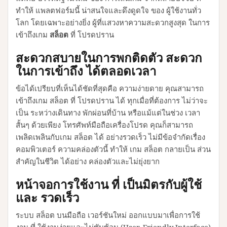
ทำให้ แพลตฟอร์มนี้ น่าสนใจและดึงดูดใจ ของ ผู้ใช้งานทั่ว
โลก โดยเฉพาะอย่างยิ่ง ผู้ที่แสวงหาความสะดวกสูงสุด ในการ
เข้าถึงเกม
สล็อต
ที่ โปรดปราน
สะดวกสบายในการพกติดตัว สะดวก
ในการเข้าถึง ได้ตลอดเวลา
ข้อได้เปรียบที่เห็นได้ชัดที่สุดคือ ความง่ายดาย คุณสามารถ
เข้าถึงเกม สล็อต ที่ โปรดปราน ได้ ทุกเมื่อที่ต้องการ ไม่ว่าจะ
เป็น ระหว่างเดินทาง พักผ่อนที่บ้าน หรือแม้แต่ในช่วง เวลา
สั้นๆ ด้วยเพียง โทรศัพท์มือถือเครื่องโปรด คุณก็สามารถ
เพลิดเพลินกับเกม สล็อต ได้ อย่างรวดเร็ว ไม่มีข้อจำกัดเรื่อง
คอมพิวเตอร์ ความคล่องตัวนี้ ทำให้ เกม สล็อต กลายเป็น ส่วน
สำคัญในชีวิต ได้อย่าง คล่องตัวและไม่ยุ่งยาก
หน้าจอการใช้งาน ที่ เป็นมิตรกับผู้ใช้
และ รวดเร็ว
ระบบ สล็อต บนมือถือ เวอร์ชันใหม่ ออกแบบมาเพื่อการใช้