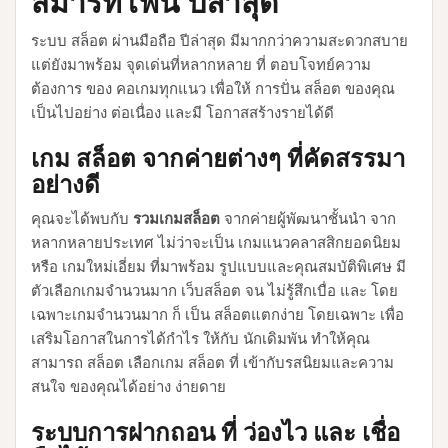
สมาร์ทโฟน ปีล่าสุด
ระบบ สล็อต ผ่านมือถือ ปีล่าสุด มีมากกว่าความสะดวกสบาย
แต่ยังมาพร้อม จุดเด่นที่หลากหลาย ที่ ตอบโจทย์ความ
ต้องการ ของ คอเกมทุกแนว เพื่อให้ การปั่น สล็อต ของคุณ
เป็นไปอย่าง ต่อเนื่อง และมี โอกาสสร้างรายได้ดี
เกม สล็อต จากค่ายต่างๆ ที่คัดสรรมา
อย่างดี
คุณจะได้พบกับ
รวมเกมสล็อต
จากค่ายผู้พัฒนาชั้นนำ จาก
หลากหลายประเทศ ไม่ว่าจะเป็น เกมแนวคลาสสิกยอดนิยม
หรือ เกมใหม่เอี่ยม ที่มาพร้อม รูปแบบและคุณสมบัติพิเศษ มี
ตัวเลือกเกมจำนวนมาก เว็บสล็อต จน ไม่รู้สึกเบื่อ และ โดย
เฉพาะเกมจำนวนมาก ก็ เป็น สล็อตแตกง่าย โดยเฉพาะ เพื่อ
เสริมโอกาสในการได้กำไร ให้กับ นักเดิมพัน ทำให้คุณ
สามารถ สล็อต เลือกเกม สล็อต ที่ เข้ากับรสนิยมและความ
สนใจ ของคุณได้อย่าง ง่ายดาย
ระบบการฝากถอน ที่ ว่องไว และ เชื่อ