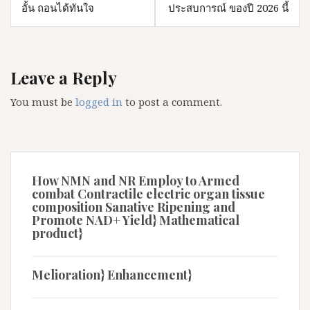
อั้น ถอนได้ทันใจ
ประสบการณ์ ของปี 2026 นี้
Leave a Reply
You must be
logged in
to post a comment.
How NMN and NR Employ to Armed
combat Contractile electric organ tissue
composition Sanative Ripening and
Promote NAD+ Yield} Mathematical
product}
Melioration} Enhancement}