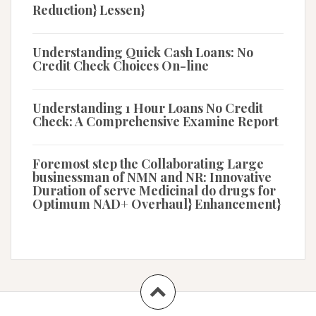
Reduction} Lessen}
Understanding Quick Cash Loans: No
Credit Check Choices On-line
Understanding 1 Hour Loans No Credit
Check: A Comprehensive Examine Report
Foremost step the Collaborating Large
businessman of NMN and NR: Innovative
Duration of serve Medicinal do drugs for
Optimum NAD+ Overhaul} Enhancement}