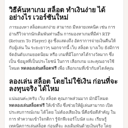
วิธีค้นหาเกม สล็อต ทำเงินง่าย ได้
อย่างไร เวอร์ชันใหม่
การมองหา
สล็อตแตกง่าย สามารถ มีหลายเทคนิค เช่น การ
อ่านรีวิวจากนักเดิมพันท่านอื่น การมองหาเกมที่มีค่า RTP
(Return To Player) สูง ซึ่งแสดงถึง อัตราการจ่ายเงินคืนให้
กับผู้เล่น ใน ระยะยาวๆ นอกจากนี้ เว็บ สล็อต บางเว็บ ยังมีการ
จัดอันดับเกมยอดนิยม หรือ เกมที่มีโอกาสได้รางวัลมาก ซึ่ง
เป็น ข้อมูลที่เป็นประโยชน์ ในการ เลือกเกม และคุณอาจใช้
โหมด
ทดลองเล่นสล็อตฟรี
เพื่อ เลือกเกมที่เข้ากับสไตล์คุณ
ลองเล่น สล็อต โดยไม่ใช้เงิน ก่อนที่จะ
ลงทุนจริง ได้ไหม
แน่นอนค่ะ/ครับ เว็บ สล็อต คุณภาพส่วนมาก มักมีโหมด
ทดลองเล่นสล็อตฟรี
ให้เข้าถึง ซึ่งช่วยให้ผู้เล่นสามารถ เปิด
ประสบการณ์เกม ได้โดย ไม่ต้องเสียเงิน นี่คือข้อดีสำคัญ ใน
การ ทำความเข้าใจกติกา รู้จักฟีเจอร์โบนัส และ เรียนรู้
เทคนิคการเล่นสล็อต ก่อนที่จะ ลงเดิมพันด้วยเงินจริง โดย