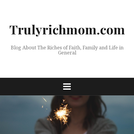
Skip
to
content
Trulyrichmom.com
Blog About The Riches of Faith, Family and Life in
General