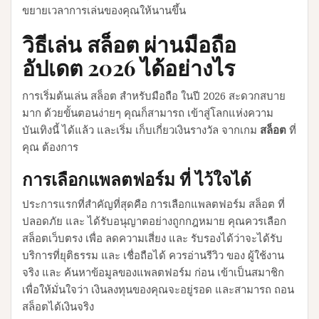
ขยายเวลาการเล่นของคุณให้นานขึ้น
วิธีเล่น สล็อต ผ่านมือถือ
อัปเดต 2026 ได้อย่างไร
การเริ่มต้นเล่น สล็อต สำหรับมือถือ ในปี 2026 สะดวกสบาย
มาก ด้วยขั้นตอนง่ายๆ คุณก็สามารถ เข้าสู่โลกแห่งความ
บันเทิงนี้ ได้แล้ว และเริ่ม เก็บเกี่ยวเงินรางวัล จากเกม
สล็อต
ที่
คุณ ต้องการ
การเลือกแพลตฟอร์ม ที่ ไว้ใจได้
ประการแรกที่สำคัญที่สุดคือ การเลือกแพลตฟอร์ม สล็อต ที่
ปลอดภัย และ ได้รับอนุญาตอย่างถูกกฎหมาย คุณควรเลือก
สล็อตเว็บตรง เพื่อ ลดความเสี่ยง และ รับรองได้ว่าจะได้รับ
บริการที่ยุติธรรม และ เชื่อถือได้ ควรอ่านรีวิว ของ ผู้ใช้งาน
จริง และ ค้นหาข้อมูลของแพลตฟอร์ม ก่อน เข้าเป็นสมาชิก
เพื่อให้มั่นใจว่า เงินลงทุนของคุณจะอยู่รอด และสามารถ ถอน
สล็อตได้เงินจริง