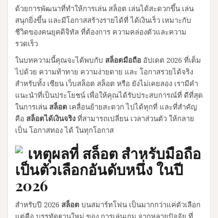
ด้วยการพัฒนาที่ทำให้การเล่น สล็อต เล่นได้สะดวกขึ้น เล่น
สนุกยิ่งขึ้น และมีโอกาสสร้างรายได้ที่ ได้เงินเร็ว เหมาะกับ
ชีวิตของคนยุคดิจิทัล ที่ต้องการ ความคล่องตัวและความ
รวดเร็ว
ในบทความนี้คุณจะได้พบกับ
สล็อตมือถือ
อัปเดต 2026 ที่เต็ม
ไปด้วย ความท้าทาย ความง่ายดาย และ โอกาสรวยได้จริง
สำหรับทั้ง เซียน เว็บสล็อต สล็อต หรือ ยังไม่เคยลอง เรามีคำ
แนะนำที่เป็นประโยชน์ เพื่อให้คุณได้รับประสบการณ์ที่ ดีที่สุด
ในการเล่น
สล็อต
เคลื่อนย้ายสะดวก ไปได้ทุกที่ และที่สำคัญ
คือ
สล็อตได้เงินจริง
ที่สามารถเปลี่ยน เวลาส่วนตัว ให้กลาย
เป็น โอกาสทอง ได้ ในทุกโอกาส
เหตุผลที่
สล็อต
สำหรับมือถือ
เป็นตัวเลือกอันดับหนึ่ง ในปี
2026
สำหรับปี 2026
สล็อต
บนสมาร์ทโฟน เป็นมากกว่าแค่ตัวเลือก
แต่คือ บรรทัดฐานใหม่ ของ การเล่นเกม จากหลายปัจจัย ที่