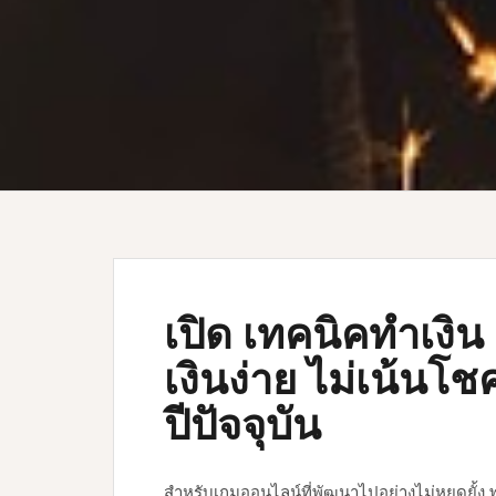
เปิด เทคนิคทำเงิน 
เงินง่าย ไม่เน้นโช
ปีปัจจุบัน
สำหรับเกมออนไลน์ที่พัฒนาไปอย่างไม่หยุดยั้ง พ