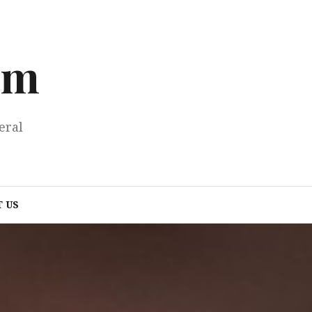
om
eral
 US