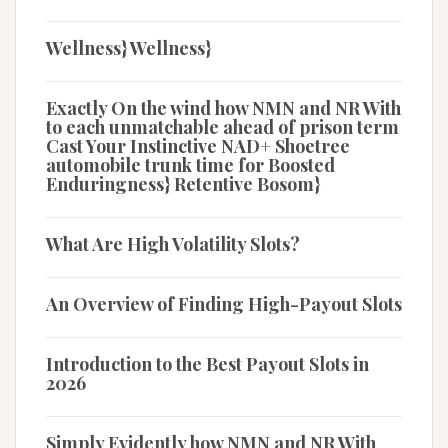
Wellness} Wellness}
Exactly On the wind how NMN and NR With
to each unmatchable ahead of prison term
Cast Your Instinctive NAD+ Shoetree
automobile trunk time for Boosted
Enduringness} Retentive Bosom}
What Are High Volatility Slots?
An Overview of Finding High-Payout Slots
Introduction to the Best Payout Slots in
2026
Simply Evidently how NMN and NR With