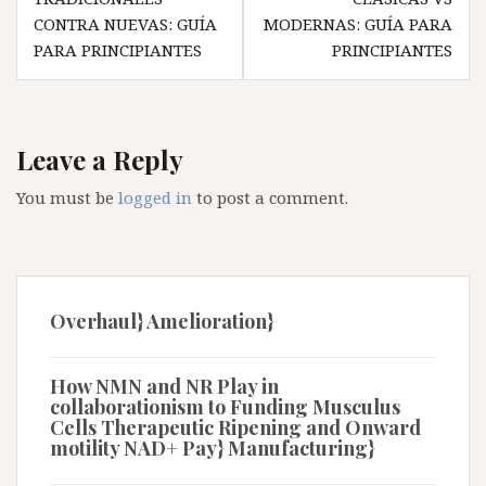
CONTRA NUEVAS: GUÍA
MODERNAS: GUÍA PARA
PARA PRINCIPIANTES
PRINCIPIANTES
Leave a Reply
You must be
logged in
to post a comment.
Overhaul} Amelioration}
How NMN and NR Play in
collaborationism to Funding Musculus
Cells Therapeutic Ripening and Onward
motility NAD+ Pay} Manufacturing}